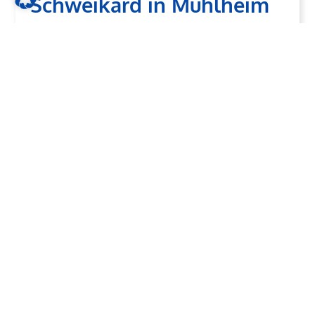
Schweikard in Mühlheim
vorbei und lassen Sie sich
überraschen!
KONTAKT
ONLINE TERMINVEREINBARUNG