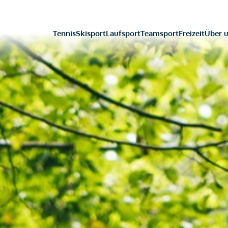
Tennis
Skisport
Laufsport
Teamsport
Freizeit
Über 
Tennis
Skisport
Laufsport
Teamsport
Freizeit
Über 