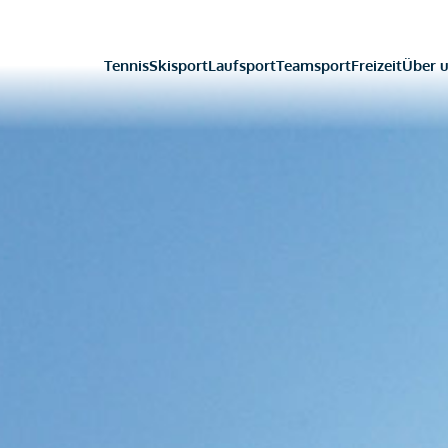
Tennis
Skisport
Laufsport
Teamsport
Freizeit
Über 
Tennis
Skisport
Laufsport
Teamsport
Freizeit
Über 